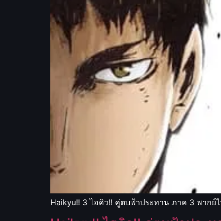
Haikyu!! 3 ไฮคิว!! คู่ตบฟ้าประทาน ภาค 3 พากย์ไ