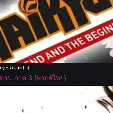
ng – จุดจบข […]
ระทาน ภาค 3 (พากย์ไทย)