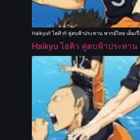
Haikyu!! ไฮคิว!! คู่ตบฟ้าประทาน พากย์ไทย เต็มเร
Haikyu ไฮคิว คู่ตบฟ้าประทาน