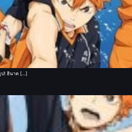
ุป! ฮินาต […]