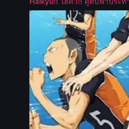
Haikyu!! ไฮคิว!! คู่ตบฟ้าประ