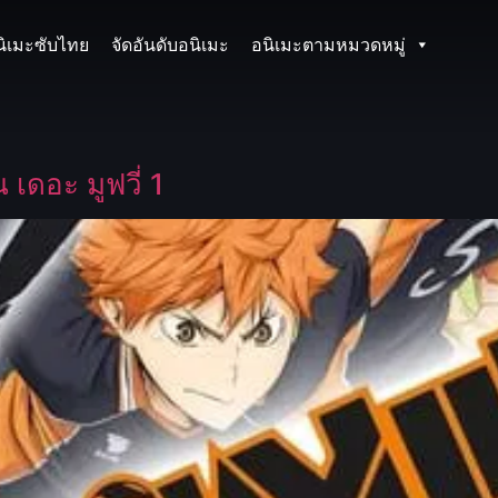
นิเมะซับไทย
จัดอันดับอนิเมะ
อนิเมะตามหมวดหมู่
เดอะ มูฟวี่ 1