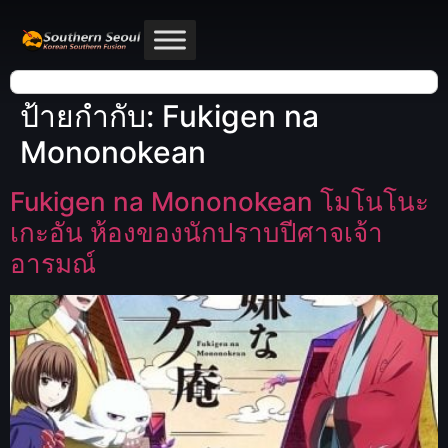
ป้ายกำกับ:
Fukigen na
Mononokean
Fukigen na Mononokean โมโนโนะ
เกะอัน ห้องของนักปราบปีศาจเจ้า
อารมณ์