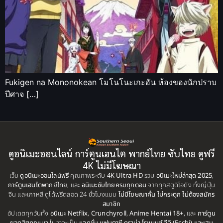
Fukigen na Mononokean โมโนโนะเกะอัน ห้องของนักปราบ
ปีศาจ […]
ดูอนิเมะออนไลน์ การ์ตูนเฮนไต พากย์ไทย ซับไทย ดูฟรี
4K ไม่มีโฆษณา
เว็บ
ดูอนิเมะออนไลน์ฟรี
คุณภาพระดับ
4K Ultra HD
รวม
อนิเมะใหม่ล่าสุด 2025
,
การ์ตูนเฮนไตพากย์ไทย
, และ
อนิเมะซับไทยครบทุกตอน
จากทุกสตูดิโอดัง ทั้งญี่ปุ่น
จีน และเกาหลี ดูได้ฟรีตลอด 24 ชั่วโมงแบบ
ไม่มีโฆษณาคั่น ไม่กระตุก ไม่ต้องสมัคร
สมาชิก
อัปเดตทุกวันทั้ง
อนิเมะ Netflix
,
Crunchyroll
,
Anime Hentai 18+
, และ
การ์ตูน