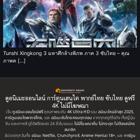
Tunshi Xingkong 3 มหาศึกล้างพิภพ ภาค 3 ซับไทย – คุณ
ภาพค […]
ดูอนิเมะออนไลน์ การ์ตูนเฮนไต พากย์ไทย ซับไทย ดูฟรี
4K ไม่มีโฆษณา
เว็บ
ดูอนิเมะออนไลน์ฟรี
คุณภาพระดับ
4K Ultra HD
รวม
อนิเมะใหม่ล่าสุด 2025
,
การ์ตูนเฮนไตพากย์ไทย
, และ
อนิเมะซับไทยครบทุกตอน
จากทุกสตูดิโอดัง ทั้งญี่ปุ่น
จีน และเกาหลี ดูได้ฟรีตลอด 24 ชั่วโมงแบบ
ไม่มีโฆษณาคั่น ไม่กระตุก ไม่ต้องสมัคร
สมาชิก
อัปเดตทุกวันทั้ง
อนิเมะ Netflix
,
Crunchyroll
,
Anime Hentai 18+
, และ
การ์ตูน