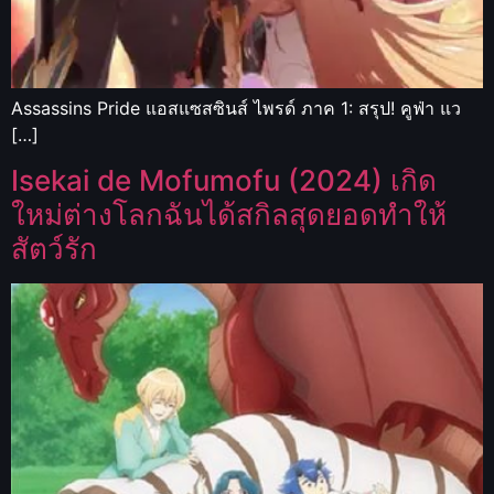
Assassins Pride แอสแซสซินส์ ไพรด์ ภาค 1: สรุป! คูฟ่า แว
[…]
Isekai de Mofumofu (2024) เกิด
ใหม่ต่างโลกฉันได้สกิลสุดยอดทำให้
สัตว์รัก