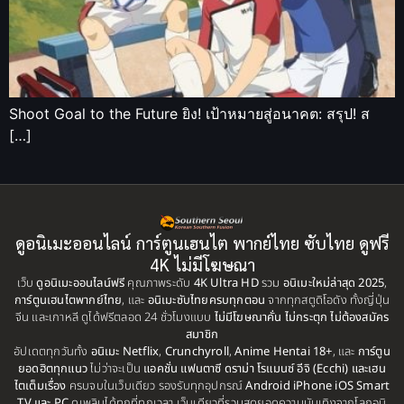
Shoot Goal to the Future ยิง! เป้าหมายสู่อนาคต: สรุป! ส
[…]
ดูอนิเมะออนไลน์ การ์ตูนเฮนไต พากย์ไทย ซับไทย ดูฟรี
4K ไม่มีโฆษณา
เว็บ
ดูอนิเมะออนไลน์ฟรี
คุณภาพระดับ
4K Ultra HD
รวม
อนิเมะใหม่ล่าสุด 2025
,
การ์ตูนเฮนไตพากย์ไทย
, และ
อนิเมะซับไทยครบทุกตอน
จากทุกสตูดิโอดัง ทั้งญี่ปุ่น
จีน และเกาหลี ดูได้ฟรีตลอด 24 ชั่วโมงแบบ
ไม่มีโฆษณาคั่น ไม่กระตุก ไม่ต้องสมัคร
สมาชิก
อัปเดตทุกวันทั้ง
อนิเมะ Netflix
,
Crunchyroll
,
Anime Hentai 18+
, และ
การ์ตูน
ยอดฮิตทุกแนว
ไม่ว่าจะเป็น
แอคชั่น แฟนตาซี ดราม่า โรแมนซ์ อีจิ (Ecchi) และเฮน
ไตเต็มเรื่อง
ครบจบในเว็บเดียว รองรับทุกอุปกรณ์
Android iPhone iOS Smart
TV และ PC
ดูเพลินได้ทุกที่ทุกเวลา เว็บเดียวที่รวมสุดยอดความบันเทิงจากโลกอนิ