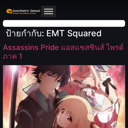
ป้ายกำกับ:
EMT Squared
Assassins Pride แอสแซสซินส์ ไพรด์
ภาค 1