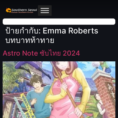
ป้ายกำกับ:
Emma Roberts
บทบาทท้าทาย
Astro Note ซับไทย 2024